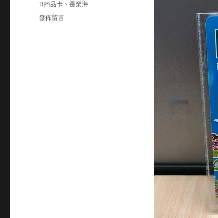
11商品卡
、
長榮海
在
發佈留言
〈2603
長
榮
海
50
元
7-
11
商
品
卡〉