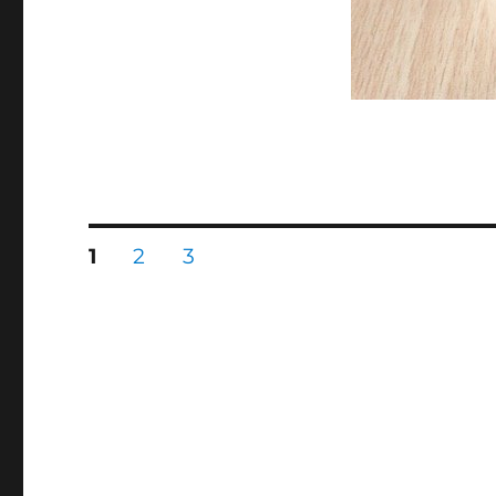
文
頁
頁
頁
1
2
3
次
次
次
章
分
頁