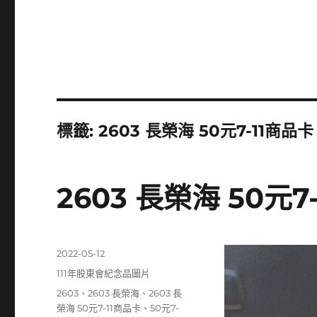
標籤:
2603 長榮海 50元7-11商品卡
2603 長榮海 50元7
發
2022-05-12
佈
分
111年股東會紀念品圖片
日
類
標
2603
、
2603 長榮海
、
2603 長
期:
籤
榮海 50元7-11商品卡
、
50元7-