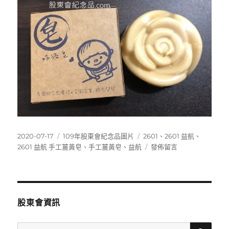
發
分
標
2020-07-17
109年股東會紀念品圖片
2601
、
2601 益航
、
佈
類
籤
在
2601 益航 手工薑黃皂
、
手工薑黃皂
、
益航
發佈留言
日
〈2601
期:
益
航
手
工
股東會資訊
薑
黃
搜