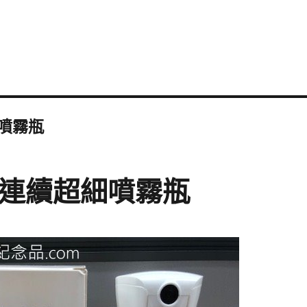
細噴霧瓶
增壓連續超細噴霧瓶