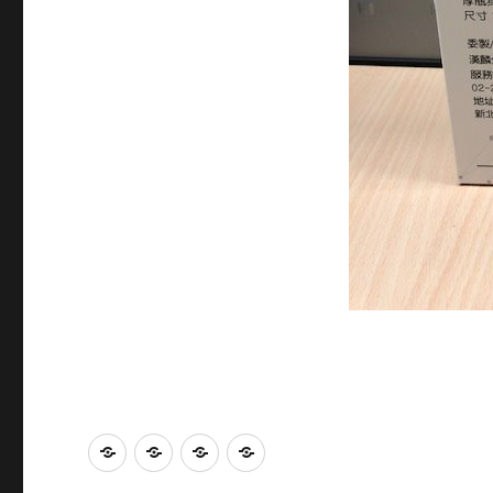
115
115
常
贊
年
年
見
助