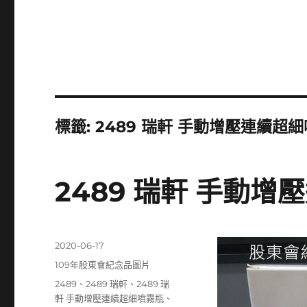
標籤:
2489 瑞軒 手動增壓連續超
2489 瑞軒 手動
發
2020-06-17
佈
分
109年股東會紀念品圖片
日
類
標
2489
、
2489 瑞軒
、
2489 瑞
期:
籤
軒 手動增壓連續超細噴霧瓶
、