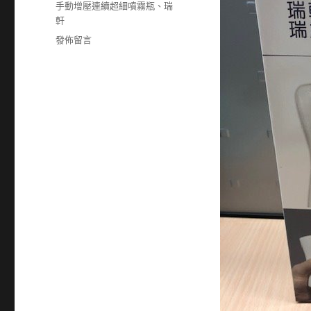
手動增壓連續超細噴霧瓶
、
瑞
軒
在
發佈留言
〈2489
瑞
軒
手
動
增
壓
連
續
超
細
噴
霧
瓶〉