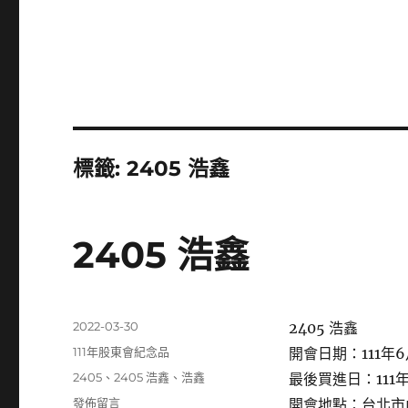
標籤:
2405 浩鑫
2405 浩鑫
發
2022-03-30
2405 浩鑫
佈
分
111年股東會紀念品
開會日期：111年6
日
類
標
2405
、
2405 浩鑫
、
浩鑫
最後買進日：111年
期:
籤
在
發佈留言
開會地點：台北市