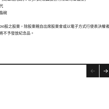
代
晶碗
000股之股東，除股東親自出席股東會或以電子方式行使表決權
將不予發放紀念品。
下一
頁