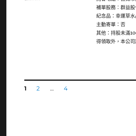
〈2405
補單股務：群益股
浩
紀念品：幸運草水
鑫〉
主動寄單：否
其他：持股未滿1
得領取外，本公司
文
頁
頁
頁
1
2
...
4
次
次
次
章
分
頁