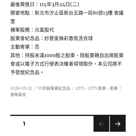
最後買進日：115年3月24日(二)
開會地點：新北市汐止區新台五路一段81號13樓 會議
室
補單股務：元富股代
股東會紀念品：妙管家煥彩香氛洗衣球
主動寄單：否
其他：持股未滿1000股之股東，除股東親自出席股東
會或以電子方式行使表決權者得領取外，本公司將不
予發放紀念品。
發
分
標
在
2026-03-22
115年股東會紀念品
2375
、
2375 凱美
、
凱美
佈
類
籤
〈2375
發佈留言
日
凱
期:
美〉
文
頁次
1
下一