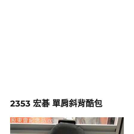
2353 宏碁 單肩斜背酷包