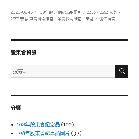
發
分
標
2020-06-15
109年股東會紀念品圖片
2353
、
2353 宏碁
、
佈
類
籤
在
2353 宏碁 單肩斜背酷包
、
單肩斜背酷包
、
宏碁
發佈留言
日
〈2353
期:
宏
碁
單
肩
股東會資訊
斜
背
搜
搜
酷
尋
尋
包〉
關
鍵
字:
分類
108年股東會紀念品
(100)
108年股東會紀念品圖片
(97)