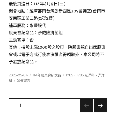
最後買進日：114年4月9日(三)
開會地點：經濟部南台灣創新園區207會議室(台南市
安南區工業二路31號2樓)
補單股務：永豐股代
股東會紀念品：沙威隆抗菌組
主動寄單：否
其他：持股未滿1000股之股東，除股東親自出席股東
會或以電子方式行使表決權者得領取外，本公司將不
予發放紀念品。
發
分
標
2025-05-04
114年股東會紀念品
1785
、
1785 光洋科
、
光洋
佈
在
類
籤
科
發佈留言
日
〈1785
期:
光
洋
科〉
文
頁次
1
下一