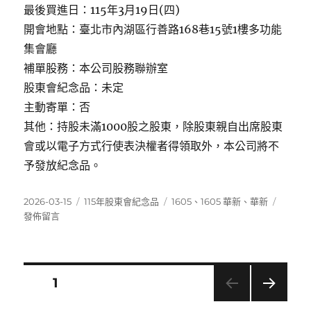
最後買進日：115年3月19日(四)
開會地點：臺北市內湖區行善路168巷15號1樓多功能
集會廳
補單股務：本公司股務聯辦室
股東會紀念品：未定
主動寄單：否
其他：持股未滿1000股之股東，除股東親自出席股東
會或以電子方式行使表決權者得領取外，本公司將不
予發放紀念品。
發
分
標
在
2026-03-15
115年股東會紀念品
1605
、
1605 華新
、
華新
佈
類
籤
〈1605
發佈留言
日
華
期:
新〉
文
頁次
1
下一