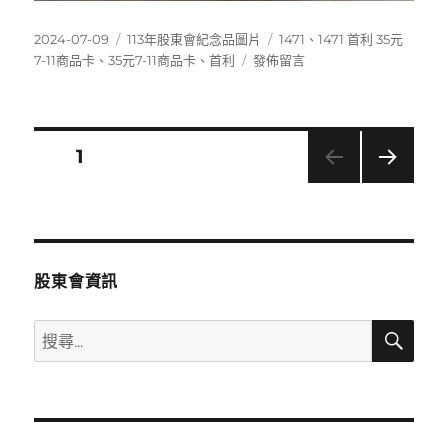
發
分
標
2024-07-09
113年股東會紀念品圖片
1471
、
1471 首利 35元
佈
類
在
籤
7-11商品卡
、
35元7-11商品卡
、
首利
發佈留言
日
〈1471
期:
首
利
35
文
頁次
1
元
7-
下一
章
11
頁
商
分
品
卡〉
股東會資訊
頁
搜
搜
尋
尋
關
鍵
字: