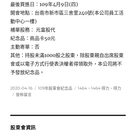
最後買進日：109年4月9日(四)
開會地點：台南市新市區三舍里240號(本公司員工活
動中心一樓)
補單股務： 元富股代
紀念品：商品卡50元
主動寄單：否
其他：持股未滿1000股之股東，除股東親自出席股東
會或以電子方式行使表決權者得領取外，本公司將不
予發放紀念品。
發
分
標
2020-04-16
109年股東會紀念品
1464
、
1464 得力
、
得力
佈
在
類
籤
發佈留言
日
〈1464
期:
得
力〉
股東會資訊