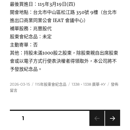
最後買進日：115年3月19日(四)
開會地點：台北市中山區松江路 350號 9樓（台北市
進出口商業同業公會 IEAT 會議中心）
補單股務：兆豐股代
股東會紀念品：未定
主動寄單：否
其他：持股未滿1000股之股東，除股東親自出席股東
會或以電子方式行使表決權者得領取外，本公司將不
予發放紀念品。
發
分
標
在
2026-03-15
115年股東會紀念品
1338
、
1338 廣華-KY
發佈
佈
類
籤
〈1338
留言
日
廣
期:
華-
KY〉
文
頁次
1
下一