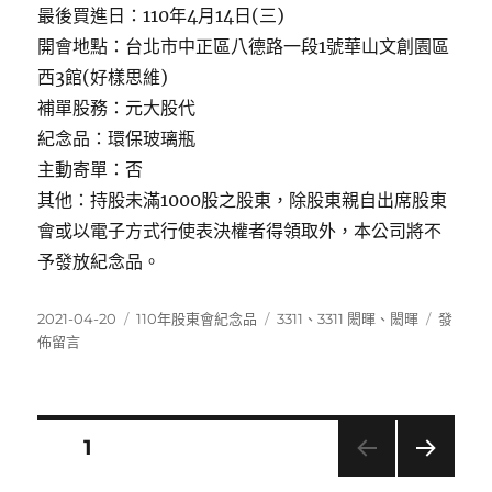
最後買進日：110年4月14日(三)
開會地點：台北市中正區八德路一段1號華山文創園區
西3館(好樣思維)
補單股務：元大股代
紀念品：環保玻璃瓶
主動寄單：否
其他：持股未滿1000股之股東，除股東親自出席股東
會或以電子方式行使表決權者得領取外，本公司將不
予發放紀念品。
發
分
標
在
2021-04-20
110年股東會紀念品
3311
、
3311 閎暉
、
閎暉
發
佈
類
籤
〈3311
佈留言
日
閎
期:
暉〉
文
頁次
1
下一