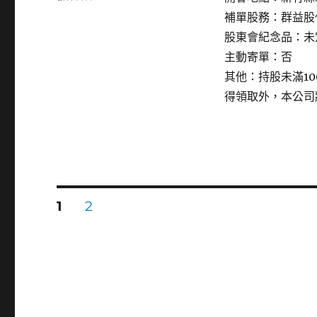
〈3645
補單股務：群益股
達
股東會紀念品：未
邁〉
主動寄單：否
其他：持股未滿1
得領取外，本公司
文
頁
頁
1
2
次
次
章
分
頁