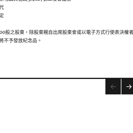
代
定
000股之股東，除股東親自出席股東會或以電子方式行使表決權
將不予發放紀念品。
下一
頁