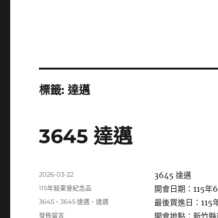
標籤:
達邁
3645 達邁
發
2026-03-22
3645 達邁
佈
分
115年股東會紀念品
開會日期：115年6
日
類
標
3645
、
3645 達邁
、
達邁
最後買進日：115年
期:
籤
在
發佈留言
開會地點：新竹縣