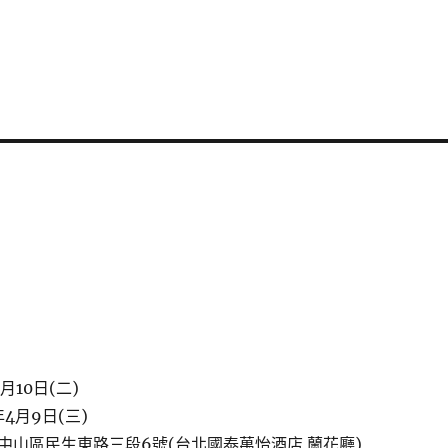
月10日(二)
4月9日(三)
中山區民生東路三段6號(台北國泰萬怡酒店 蘭花廳)