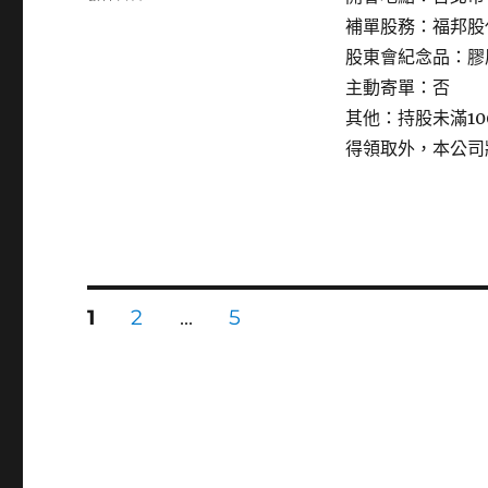
〈6703
補單股務：福邦股
軒
股東會紀念品：膠
郁〉
主動寄單：否
其他：持股未滿1
得領取外，本公司
文
頁
頁
頁
1
2
...
5
次
次
次
章
分
頁