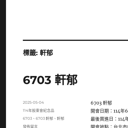
標籤:
軒郁
6703 軒郁
發
2025-05-04
6703 軒郁
佈
分
114年股東會紀念品
開會日期：114年6
日
類
標
6703
、
6703 軒郁
、
軒郁
最後買進日：114年
期:
籤
在
發佈留言
開會地點：台北市