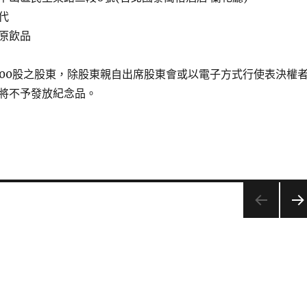
代
原飲品
000股之股東，除股東親自出席股東會或以電子方式行使表決權
將不予發放紀念品。
下一
頁