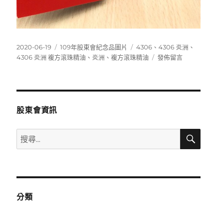
發
分
標
2020-06-19
109年股東會紀念品圖片
4306
、
4306 炎洲
、
佈
類
籤
在
4306 炎洲 複方滾珠精油
、
炎洲
、
複方滾珠精油
發佈留言
日
〈4306
期:
炎
洲
複
方
股東會資訊
滾
珠
搜
搜
精
尋
尋
油〉
關
鍵
字:
分類