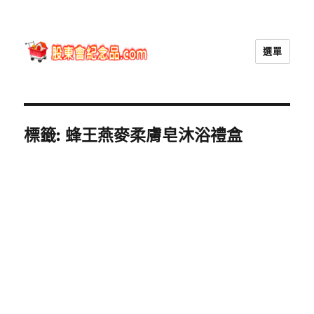
選單
股東會紀念品.com
標籤:
蜂王燕麥柔膚皂沐浴禮盒