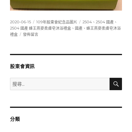
發
分
標
2020-06-15
109年股東會紀念品圖片
2504
、
2504 國產
、
佈
類
籤
2504 國產 蜂王燕麥柔膚皂沐浴禮盒
、
國產
、
蜂王燕麥柔膚皂沐浴
日
在
禮盒
發佈留言
期:
〈2504
國
產
蜂
王
股東會資訊
燕
麥
搜
搜
柔
尋
尋
膚
皂
關
沐
鍵
浴
字:
禮
分類
盒〉