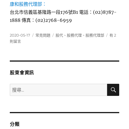
康和股務代理部：
台北市信義區基隆路一段176號B1 電話：(02)8787-
1888 傳真：(02)2768-6959
發
分
標
在
2020-05-17
常見問題
股代
、
股務代理
、
股務代理部
有 2
佈
類
籤
〈各
則留言
日
股
期:
代
發
放
地
股東會資訊
點
為
搜
搜
何〉
尋
尋
中
關
鍵
字:
分類