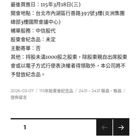
最後買進日：115年3月18日(三)
開會地點：台北市內湖區行善路397號3樓(炎洲集團
總部3樓國際會議中心)
補單股務：中信股代
股東會紀念品：未定
主動寄單：否
其他：持股未滿1000股之股東，除股東親自出席股東
會或以電子方式行使表決權者得領取外，本公司將不
予發放紀念品。
發
分
標
在
2026-03-07
115年股東會紀念品
2431
、
2431 聯昌
、
聯昌
佈
類
籤
〈2431
發佈留言
日
聯
期:
昌〉
文
頁次
1
下一