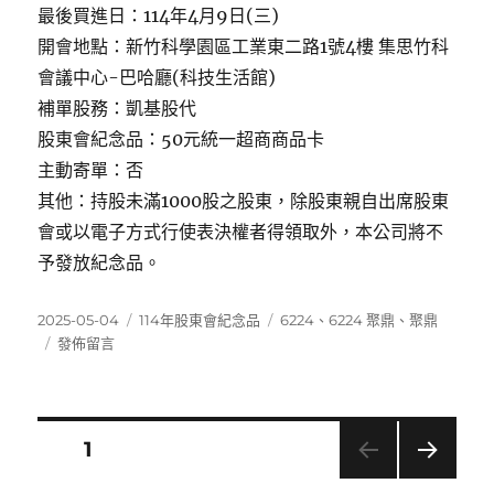
最後買進日：114年4月9日(三)
開會地點：新竹科學園區工業東二路1號4樓 集思竹科
會議中心-巴哈廳(科技生活館)
補單股務：凱基股代
股東會紀念品：50元統一超商商品卡
主動寄單：否
其他：持股未滿1000股之股東，除股東親自出席股東
會或以電子方式行使表決權者得領取外，本公司將不
予發放紀念品。
發
分
標
2025-05-04
114年股東會紀念品
6224
、
6224 聚鼎
、
聚鼎
佈
在
類
籤
發佈留言
日
〈6224
期:
聚
鼎〉
文
頁次
1
下一