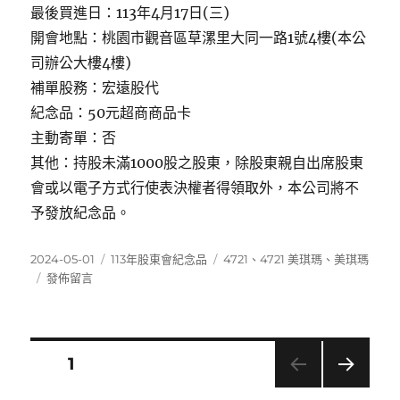
最後買進日：113年4月17日(三)
開會地點：桃園市觀音區草漯里大同一路1號4樓(本公
司辦公大樓4樓)
補單股務：宏遠股代
紀念品：50元超商商品卡
主動寄單：否
其他：持股未滿1000股之股東，除股東親自出席股東
會或以電子方式行使表決權者得領取外，本公司將不
予發放紀念品。
發
分
標
2024-05-01
113年股東會紀念品
4721
、
4721 美琪瑪
、
美琪瑪
佈
在
類
籤
發佈留言
日
〈4721
期:
美
琪
瑪〉
文
頁次
1
下一