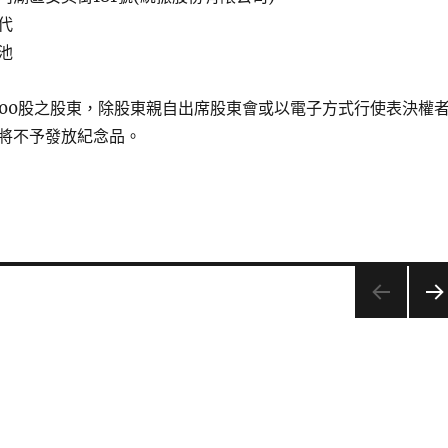
代
池
000股之股東，除股東親自出席股東會或以電子方式行使表決權
將不予發放紀念品。
下一
頁