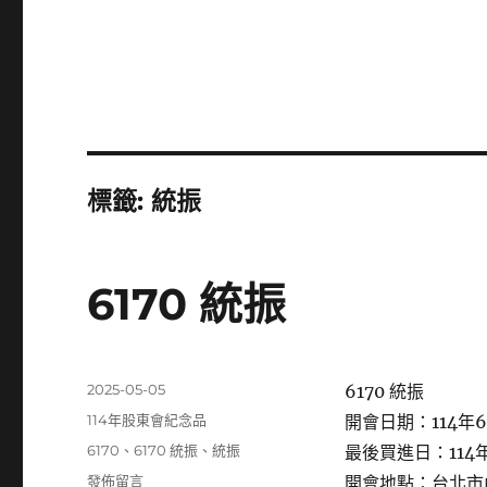
標籤:
統振
6170 統振
發
2025-05-05
6170 統振
佈
分
114年股東會紀念品
開會日期：114年6
日
類
標
6170
、
6170 統振
、
統振
最後買進日：114年
期:
籤
在
發佈留言
開會地點：台北市內