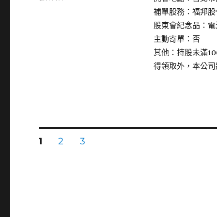
〈6170
補單股務：福邦股
統
股東會紀念品：電
振〉
主動寄單：否
其他：持股未滿1
得領取外，本公司
文
頁
頁
頁
1
2
3
次
次
次
章
分
頁