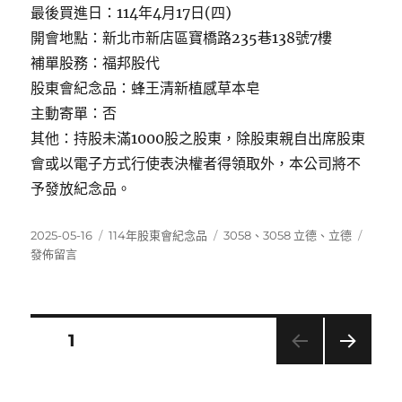
最後買進日：114年4月17日(四)
開會地點：新北市新店區寶橋路235巷138號7樓
補單股務：福邦股代
股東會紀念品：蜂王清新植感草本皂
主動寄單：否
其他：持股未滿1000股之股東，除股東親自出席股東
會或以電子方式行使表決權者得領取外，本公司將不
予發放紀念品。
發
分
標
在
2025-05-16
114年股東會紀念品
3058
、
3058 立德
、
立德
佈
類
籤
〈305
發佈留言
日
立
期:
德〉
文
頁次
1
下一
章
頁