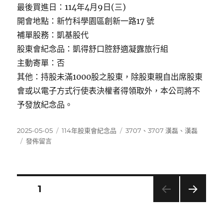
最後買進日：114年4月9日(三)
開會地點：新竹科學園區創新一路17 號
補單股務：凱基股代
股東會紀念品：凱得舒口腔舒適凝露旅行組
主動寄單：否
其他：持股未滿1000股之股東，除股東親自出席股東
會或以電子方式行使表決權者得領取外，本公司將不
予發放紀念品。
發
分
標
2025-05-05
114年股東會紀念品
3707
、
3707 漢磊
、
漢磊
佈
在
類
籤
發佈留言
日
〈3707
期:
漢
磊〉
文
頁次
1
下一
章
頁