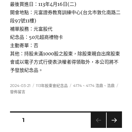
最後買進日：113年4月16日(二)
開會地點：元富證券教育訓練中心(台北巿敦化南路二
段97號11樓)
補單股務：元富股代
紀念品：50元超商禮物卡
主動寄單：否
其他：持股未滿1000股之股東，除股東親自出席股東
會或以電子方式行使表決權者得領取外，本公司將不
予發放紀念品。
發
分
標
在
2024-03-21
113年股東會紀念品
4174
、
4174 浩鼎
、
浩鼎
佈
類
籤
〈417
發佈留言
日
浩
期:
鼎〉
文
頁次
1
下一