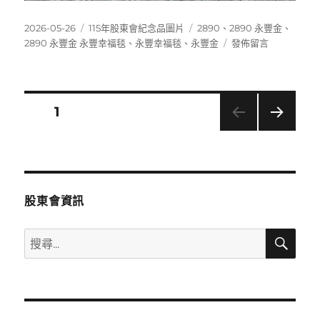
發
分
標
2026-05-26
115年股東會紀念品圖片
2890
、
2890 永豐金
、
佈
類
籤
在
2890 永豐金 永豐幸福毯
、
永豐幸福毯
、
永豐金
發佈留言
日
〈2890
期:
永
豐
金
文
頁次
1
永
豐
下一
章
幸
頁
福
分
毯〉
股東會資訊
頁
搜
搜
尋
尋
關
鍵
字: