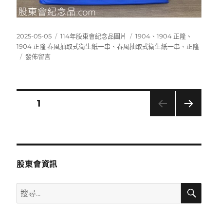
發
分
標
2025-05-05
114年股東會紀念品圖片
1904
、
1904 正隆
、
佈
類
籤
1904 正隆 春風抽取式衛生紙一串
、
春風抽取式衛生紙一串
、
正隆
日
在
發佈留言
期:
〈1904
正
隆
春
文
頁次
1
風
抽
下一
章
取
頁
式
分
衛
生
股東會資訊
紙
頁
一
搜
搜
串〉
尋
尋
關