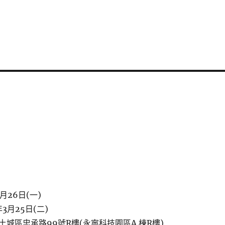
月26日(一)
3月25日(二)
城區忠承路99號R樓(永寧科技園區A 棟R樓)