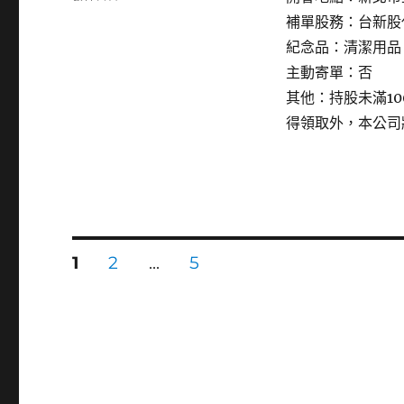
〈6156
補單股務：台新股
松
紀念品：清潔用品
上〉
主動寄單：否
其他：持股未滿1
得領取外，本公司
文
頁
頁
頁
1
2
...
5
次
次
次
章
分
頁