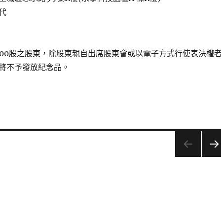
代
000股之股東，除股東親自出席股東會或以電子方式行使表決權
將不予發放紀念品。
下一
頁