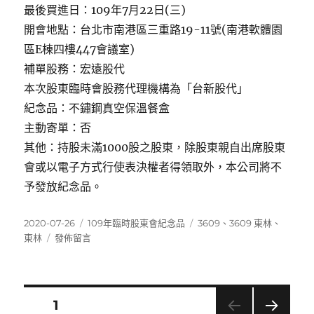
最後買進日：109年7月22日(三)
開會地點：台北市南港區三重路19-11號(南港軟體園
區E棟四樓447會議室)
補單股務：宏遠股代
本次股東臨時會股務代理機構為「台新股代」
紀念品：不鏽鋼真空保溫餐盒
主動寄單：否
其他：持股未滿1000股之股東，除股東親自出席股東
會或以電子方式行使表決權者得領取外，本公司將不
予發放紀念品。
發
分
標
2020-07-26
109年臨時股東會紀念品
3609
、
3609 東林
、
佈
在
類
籤
東林
發佈留言
日
〈3609
期:
東
林〉
文
頁次
1