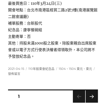
最後買進日：110年3月24日(三)
開會地點：台北市南港區經貿二路2號7樓(南港展覽館
二館會議廳)
補單股務：台新股代
紀念品：康寧餐碗組
主動寄單：否
其他：持股未滿1000股之股東，除股東親自出席股東
會或以電子方式行使表決權者得領取外，本公司將不
予發放紀念品。
發
分
標
在
2021-04-15
110年股東會紀念品
1504
、
1504 東元
、
東元
佈
類
籤
〈150
發佈留言
日
東
期:
元〉
文
頁次
1
下一