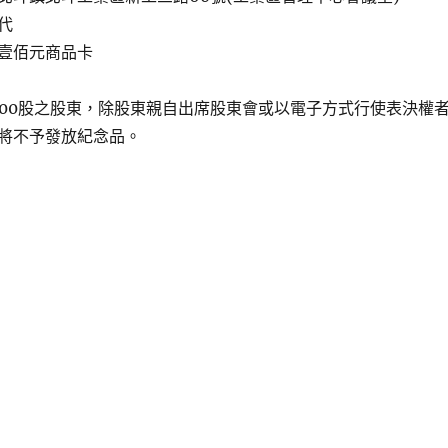
代
壹佰元商品卡
000股之股東，除股東親自出席股東會或以電子方式行使表決權
將不予發放紀念品。