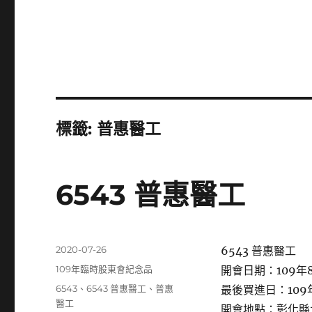
標籤:
普惠醫工
6543 普惠醫工
發
2020-07-26
6543 普惠醫工
佈
分
109年臨時股東會紀念品
開會日期：109年8
日
類
標
6543
、
6543 普惠醫工
、
普惠
最後買進日：109年
期:
籤
醫工
開會地點：彰化縣