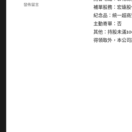
在
發佈留言
補單股務：宏遠股
〈6543
紀念品：統一超商
普
惠
主動寄單：否
醫
其他：持股未滿1
工〉
得領取外，本公司