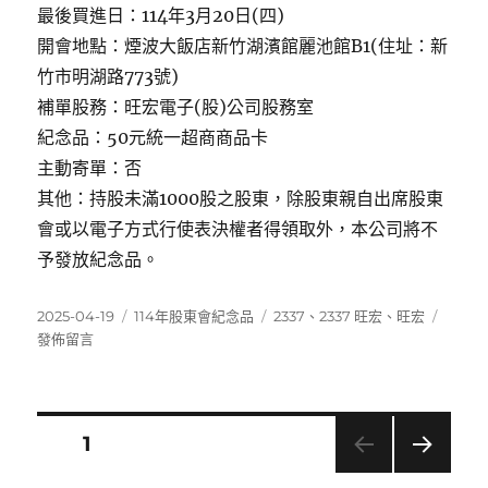
最後買進日：114年3月20日(四)
開會地點：煙波大飯店新竹湖濱館麗池館B1(住址：新
竹市明湖路773號)
補單股務：旺宏電子(股)公司股務室
紀念品：50元統一超商商品卡
主動寄單：否
其他：持股未滿1000股之股東，除股東親自出席股東
會或以電子方式行使表決權者得領取外，本公司將不
予發放紀念品。
發
分
標
在
2025-04-19
114年股東會紀念品
2337
、
2337 旺宏
、
旺宏
佈
類
籤
〈233
發佈留言
日
旺
期:
宏〉
文
頁次
1
下一