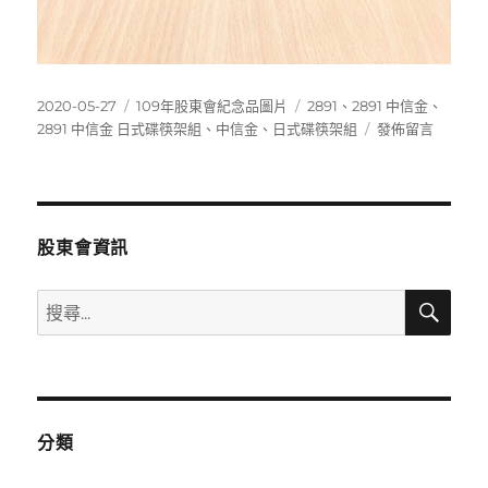
發
分
標
2020-05-27
109年股東會紀念品圖片
2891
、
2891 中信金
、
佈
類
籤
在
2891 中信金 日式碟筷架組
、
中信金
、
日式碟筷架組
發佈留言
日
〈2891
期:
中
信
金
日
股東會資訊
式
碟
搜
搜
筷
尋
尋
架
組〉
關
鍵
字:
分類