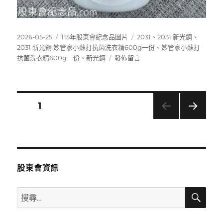
發
分
標
2026-05-25
115年股東會紀念品圖片
2031
、
2031 新光鋼
、
佈
類
籤
2031 新光鋼 妙管家小蘇打抗菌洗衣精600g一份
、
妙管家小蘇打
日
在
抗菌洗衣精600g一份
、
新光鋼
發佈留言
期:
〈2031
新
光
鋼
文
頁次
1
妙
管
下一
章
家
頁
小
分
蘇
打
股東會資訊
抗
頁
菌
搜
搜
洗
尋
衣
尋
精
關