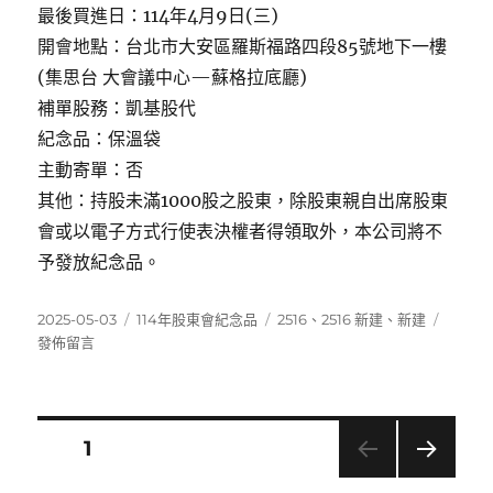
最後買進日：114年4月9日(三)
開會地點：台北市大安區羅斯福路四段85號地下一樓
(集思台 大會議中心—蘇格拉底廳)
補單股務：凱基股代
紀念品：保溫袋
主動寄單：否
其他：持股未滿1000股之股東，除股東親自出席股東
會或以電子方式行使表決權者得領取外，本公司將不
予發放紀念品。
發
分
標
在
2025-05-03
114年股東會紀念品
2516
、
2516 新建
、
新建
佈
類
籤
〈2516
發佈留言
日
新
期:
建〉
文
頁次
1
下一