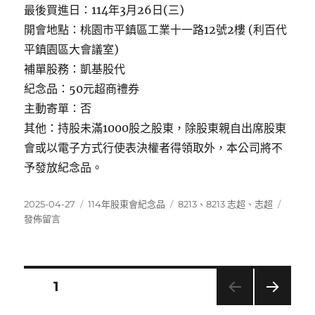
最後買進日：114年3月26日(三)
開會地點：桃園市平鎮區工業十一路12號2樓 (利百代
平鎮園區大會議室)
補單股務：凱基股代
紀念品：50元超商禮券
主動寄單：否
其他：持股未滿1000股之股東，除股東親自出席股東
會或以電子方式行使表決權者得領取外，本公司將不
予發放紀念品。
發
分
標
在
2025-04-27
114年股東會紀念品
8213
、
8213 志超
、
志超
佈
類
籤
〈8213
發佈留言
日
志
期:
超〉
文
頁次
1
下一