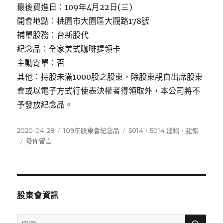
最後買進日：109年4月22日(三)
開會地點：桃園市大園區大觀路178號
補單股務：台新股代
紀念品：全家美式咖啡提領卡
主動寄單：否
其他：持股未滿1000股之股東，除股東親自出席股東
會或以電子方式行使表決權者得領取外，本公司將不
予發放紀念品。
發
分
標
2020-04-28
109年股東會紀念品
5014
、
5014 建錩
、
建錩
佈
在
類
籤
發佈留言
日
〈5014
期:
建
錩〉
股東會資訊
搜
搜