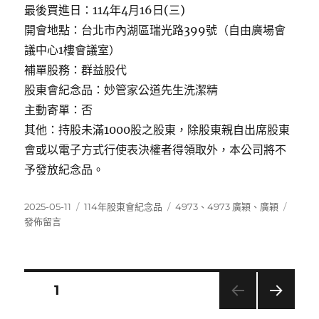
最後買進日：114年4月16日(三)
開會地點：台北市內湖區瑞光路399號（自由廣場會
議中心1樓會議室）
補單股務：群益股代
股東會紀念品：妙管家公道先生洗潔精
主動寄單：否
其他：持股未滿1000股之股東，除股東親自出席股東
會或以電子方式行使表決權者得領取外，本公司將不
予發放紀念品。
發
分
標
在
2025-05-11
114年股東會紀念品
4973
、
4973 廣穎
、
廣穎
佈
類
籤
〈497
發佈留言
日
廣
期:
穎〉
文
頁次
1
下一