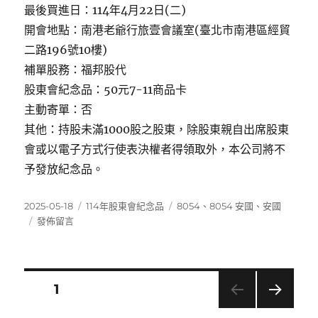
最後買進日：114年4月22日(二)
開會地點：南港老爺行旅壹會議室(臺北市南港區經貿
二路196號10樓)
補單股務：福邦股代
股東會紀念品：50元7-11商品卡
主動寄單：否
其他：持股未滿1000股之股東，除股東親自出席股東
會或以電子方式行使表決權者得領取外，本公司將不
予發放紀念品。
發
分
標
2025-05-18
114年股東會紀念品
8054
、
8054 安國
、
安國
佈
在
類
籤
發佈留言
日
〈8054
期:
安
國〉
文
頁次
1
下一