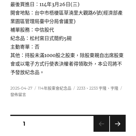
最後買進日：114年3月26日(三)
開會地點：台中市梧棲區草湳里大觀路6號(經濟部產
業園區管理局臺中分局會議室)
補單股務：中信股代
紀念品：松村窯日式簡約5碗
主動寄單：否
其他：持股未滿1000股之股東，除股東親自出席股東
會或以電子方式行使表決權者得領取外，本公司將不
予發放紀念品。
發
分
標
在
2025-04-27
114年股東會紀念品
2233
、
2233 宇隆
、
宇隆
佈
類
籤
〈223
發佈留言
日
宇
期:
隆〉
文
頁次
1
下一