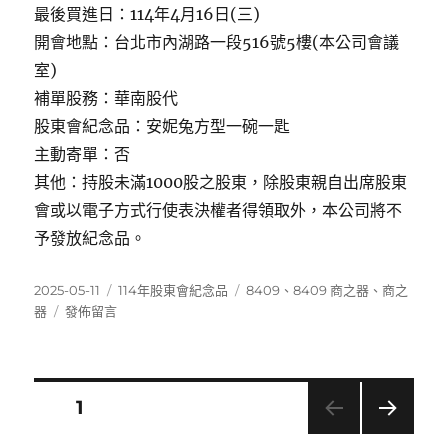
最後買進日：114年4月16日(三)
開會地點：台北市內湖路一段516號5樓(本公司會議
室)
補單股務：華南股代
股東會紀念品：安妮兔方型一碗一匙
主動寄單：否
其他：持股未滿1000股之股東，除股東親自出席股東
會或以電子方式行使表決權者得領取外，本公司將不
予發放紀念品。
發
分
標
2025-05-11
114年股東會紀念品
8409
、
8409 商之器
、
商之
佈
在
類
籤
器
發佈留言
日
〈8409
期:
商
之
器〉
文
頁次
1
下一