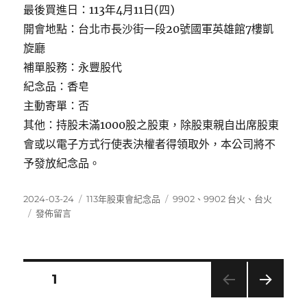
最後買進日：113年4月11日(四)
開會地點：台北市長沙街一段20號國軍英雄館7樓凱
旋廳
補單股務：永豐股代
紀念品：香皂
主動寄單：否
其他：持股未滿1000股之股東，除股東親自出席股東
會或以電子方式行使表決權者得領取外，本公司將不
予發放紀念品。
發
分
標
2024-03-24
113年股東會紀念品
9902
、
9902 台火
、
台火
佈
在
類
籤
發佈留言
日
〈9902
期:
台
火〉
文
頁次
1
下一