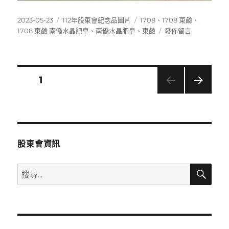
發
分
標
2023-05-23
112年股東會紀念品圖片
1708
、
1708 東鹼
、
佈
類
籤
在
1708 東鹼 南僑水晶肥皂
、
南僑水晶肥皂
、
東鹼
發佈留言
日
〈1708
期:
東
鹼
南
文
頁次
1
僑
水
下一
章
晶
頁
肥
分
皂〉
股東會資訊
頁
搜
搜
尋
尋
關
鍵
字: