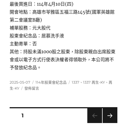
最後買進日：114年4月10日(四)
開會地點：高雄市苓雅區五福三路145號(國軍英雄館
第二會議室B廳)
補單股務：元大股代
股東會紀念品：居慕洗手液
主動寄單：否
其他：持股未滿1000股之股東，除股東親自出席股東
會或以電子方式行使表決權者得領取外，本公司將不
予發放紀念品。
發
分
標
2025-05-07
114年股東會紀念品
1337
、
1337 再生-KY
、
再
佈
在
類
籤
生-KY
發佈留言
日
〈1337
期:
再
生-
KY〉
文
頁次
1
下一