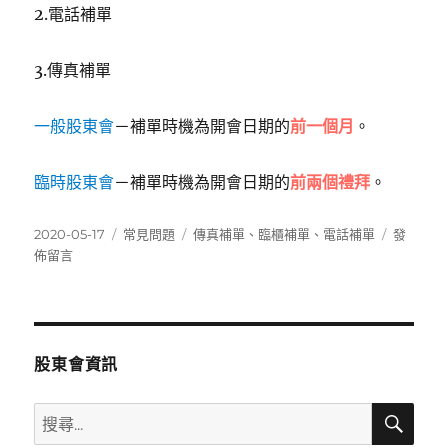
2.電話補單
3.傳真補單
一般股東會
－補單時機為開會日期的
前一個月
。
臨時股東會
－補單時機為開會日期的
前兩個禮拜
。
發
分
標
在
2020-05-17
常見問題
傳真補單
、
臨櫃補單
、
電話補單
發
佈
類
籤
〈補
佈留言
日
單
期:
的
方
法
有
股東會資訊
那
些〉
搜
搜
尋
尋