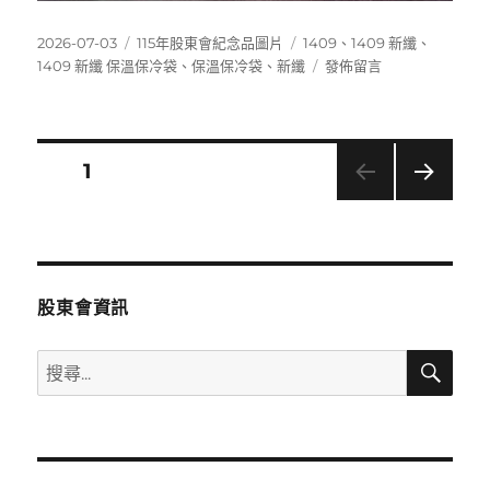
發
分
標
2026-07-03
115年股東會紀念品圖片
1409
、
1409 新纖
、
佈
類
籤
在
1409 新纖 保溫保冷袋
、
保溫保冷袋
、
新纖
發佈留言
日
〈1409
期:
新
纖
保
文
頁次
1
溫
保
下一
章
冷
頁
袋〉
分
股東會資訊
頁
搜
搜
尋
尋
關
鍵
字: