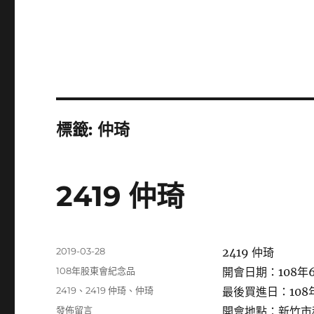
標籤:
仲琦
2419 仲琦
發
2019-03-28
2419 仲琦
佈
分
108年股東會紀念品
開會日期：108年6
日
類
標
2419
、
2419 仲琦
、
仲琦
最後買進日：108年
期:
籤
在
發佈留言
開會地點：新竹市