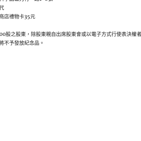
代
店禮物 卡35元
000股之股東，除股東親自出席股東會或以電子方式行使表決權
將不予發放紀念品。