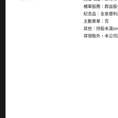
〈2419
補單股務：群益股
仲
紀念品：全家便利商
琦〉
主動寄單：否
其他：持股未滿1
得領取外，本公司