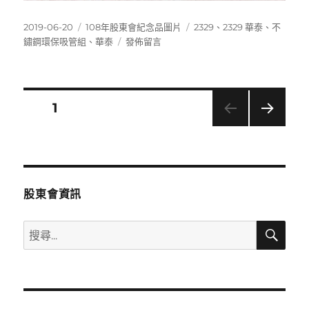
發
分
標
2019-06-20
108年股東會紀念品圖片
2329
、
2329 華泰
、
不
佈
類
在
籤
鏽鋼環保吸管組
、
華泰
發佈留言
日
〈2329
期:
華
泰
不
文
頁次
1
鏽
鋼
下一
章
環
頁
保
分
吸
管
股東會資訊
組〉
頁
搜
搜
尋
尋
關
鍵
字: