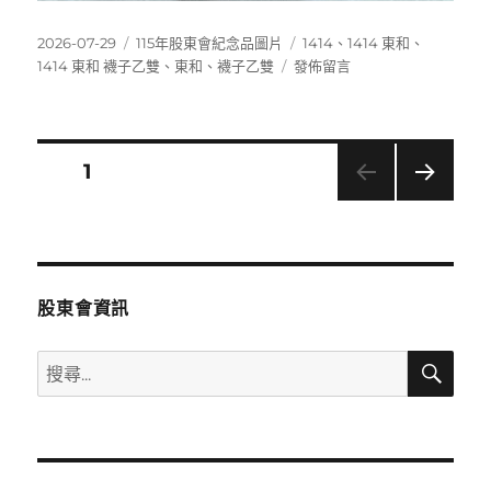
發
分
標
2026-07-29
115年股東會紀念品圖片
1414
、
1414 東和
、
佈
類
在
籤
1414 東和 襪子乙雙
、
東和
、
襪子乙雙
發佈留言
日
〈1414
期:
東
和
襪
文
頁次
1
子
乙
下一
章
雙〉
頁
分
股東會資訊
頁
搜
搜
尋
尋
關
鍵
字: