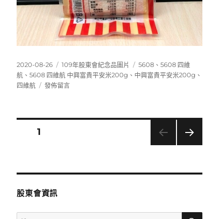
發
分
標
2020-08-26
109年股東會紀念品圖片
5608
、
5608 四維
佈
類
籤
航
、
5608 四維航 中興富貴平安米200g
、
中興富貴平安米200g
、
日
在
四維航
發佈留言
期:
〈5608
四
維
航
文
頁次
1
中
興
下一
章
富
頁
貴
分
平
安
股東會資訊
米
頁
200g〉
搜
搜